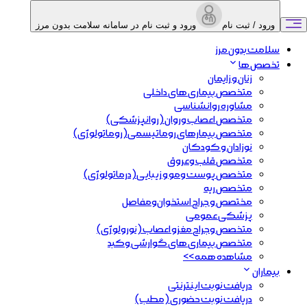
ورود / ثبت نام
ورود و ثبت نام در سامانه سلامت بدون مرز
سلامت بدون مرز
تخصص ها
زنان و زایمان
متخصص بیماری های داخلی
مشاوره روانشناسی
متخصص اعصاب و‌روان (روانپزشکی)
متخصص بیمارهای روماتیسمی(روماتولوژی)
نوزادان و کودکان
متخصص قلب و‌عروق
متخصص پوست ومو و زیبایی(درماتولوژی)
متخصص ریه
مختصص و جراح استخوان‌و‌مفاصل
پزشکی عمومی
متخصص وجراح مغزو اعصاب (نورولوژی)
متخصص بیماری های گوارشی وکبد
مشاهده همه >>
بیماران
دریافت نوبت اینترنتی
دریافت نوبت حضوری (مطب)