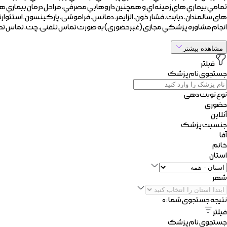
تمامي بيماري هاي زمينه اي و همچنين داروهايي مصرفي، مراحل درمان بيماري هاي يا
های سالمندان، دیابت، فشار خون، الزایمر، دمانس، فراموشی، پارکینسون، استئوار
انجام مشاوره پزشکیِ مجازی (غیرحضوری) به صورت تماس تلفنی، چت، تماس تصو
مشاهده بیشتر
فیلتر
جستجوی نام پزشک
نوع نوبت دهی
حضوری
آنلاین
جنسیت پزشک
آقا
خانم
استان
شهر
نتیجه جستجوی شما :
۰
فیلتر
جستجوی نام پزشک