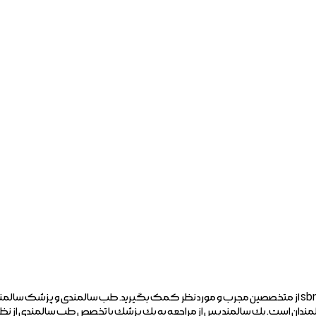
اگر نیاز به یک مشاوره خوب پزشکی در حوزه های مختلف را دارید، میتوانید در sbm24 از متخصصین مجرب و مورد
ندان است. يك سالمند پس از مراجعه به يك پزشك با تخصص طب سالمندي از نظر اب