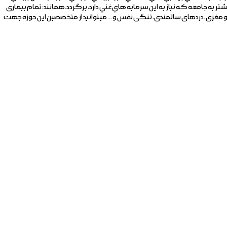
 به جامعه كه نياز به اين سرمايه هاي غني دارد، برگردد.همانند: تمام بیماری
 و مغزی، دردهای سالمندی، تنگی نفس و ... میتوانید از متخصصین این حوزه جهت