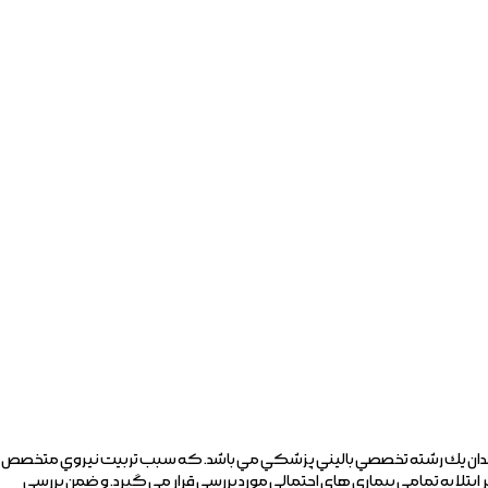
 نظر کمک بگیرید. طب سالمندی و پزشک سالمندان يك رشته تخصصي باليني پزشكي مي باشد. كه سبب تربيت نيروي متخصص
تلا به تمامي بيماري هاي احتمالي مورد بررسي قرار مي گيرد. و ضمن بررسي