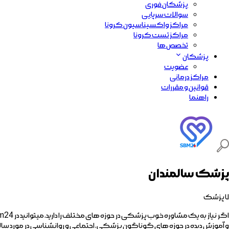
پزشکان فوری
سوالات سرپایی
مراکز واکسیناسیون کرونا
مراکز تست کرونا
تخصص ها
پزشکان
عضویت
مراکز درمانی
قوانین و مقررات
راهنما
پزشک سالمندان
۷
پزشک
و آموزش ديده در حوزه هاي گوناگون پزشكي، اجتماعي و روانشناسي در مورد سالم