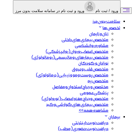
ورود / ثبت نام
ورود و ثبت نام در سامانه سلامت بدون مرز
سلامت بدون مرز
تخصص ها
زنان و زایمان
متخصص بیماری های داخلی
مشاوره روانشناسی
متخصص اعصاب و‌روان (روانپزشکی)
متخصص بیمارهای روماتیسمی(روماتولوژی)
نوزادان و کودکان
متخصص قلب و‌عروق
متخصص پوست ومو و زیبایی(درماتولوژی)
متخصص ریه
مختصص و جراح استخوان‌و‌مفاصل
پزشکی عمومی
متخصص وجراح مغزو اعصاب (نورولوژی)
متخصص بیماری های گوارشی وکبد
مشاهده همه >>
بیماران
دریافت نوبت اینترنتی
دریافت نوبت حضوری (مطب)