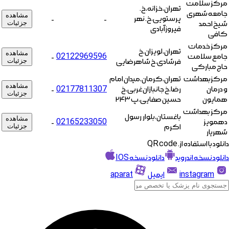
مرکز سلامت
تهران،خزانه،خ.
جامعه شهری
مشاهده
پرستویی،خ. نهر
-
-
شیخ احمد
جزئیات
فیروزآبادی
کافی
مرکز خدمات
تهران،لویزان،خ
مشاهده
جامع سلامت
02122969596
-
فرشادی،خ شاهرضایی
جزئیات
حاج مبارکی
مرکزبهداشت
تهران،کرمان،میدان امام
مشاهده
و درمان
رضا،خ جانبازان غربی،خ
02177811307
-
جزئیات
همایون
حسین صفایی،پ ۲۴۳
مرکز بهداشت
باغستان،بلوار رسول
مشاهده
دهمویز
02165233050
-
اکرم
جزئیات
شهریار
دانلود با استفاده از. QR code
دانلود نسخه اندروید
دانلود نسخه IOS
instagram
ایمیل
aparat