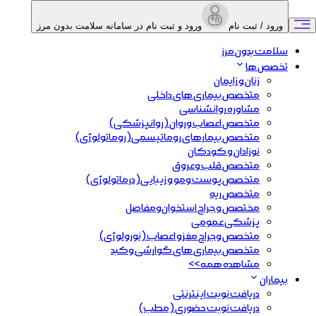
ورود / ثبت نام
ورود و ثبت نام در سامانه سلامت بدون مرز
سلامت بدون مرز
تخصص ها
زنان و زایمان
متخصص بیماری های داخلی
مشاوره روانشناسی
متخصص اعصاب و‌روان (روانپزشکی)
متخصص بیمارهای روماتیسمی(روماتولوژی)
نوزادان و کودکان
متخصص قلب و‌عروق
متخصص پوست ومو و زیبایی(درماتولوژی)
متخصص ریه
مختصص و جراح استخوان‌و‌مفاصل
پزشکی عمومی
متخصص وجراح مغزو اعصاب (نورولوژی)
متخصص بیماری های گوارشی وکبد
مشاهده همه >>
بیماران
دریافت نوبت اینترنتی
دریافت نوبت حضوری (مطب)