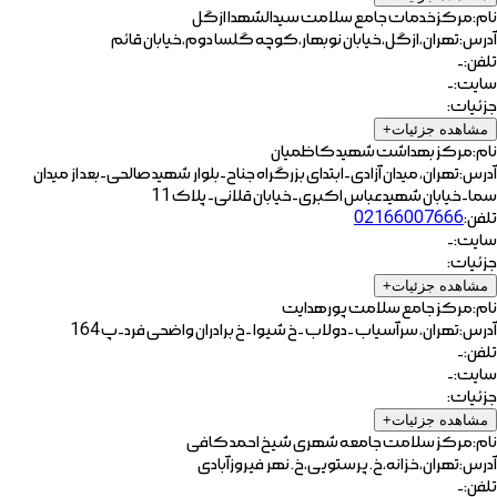
نام:
مرکز‌خدمات جامع سلامت سیدالشهدا ازگل
آدرس:
تهران،ازگل،خیابان نوبهار،کوچه گلسا دوم،خیابان قائم
تلفن:
-
سایت:
-
جزئیات:
مشاهده جزئیات
+
نام:
مرکز بهداشت شهید کاظمیان
آدرس:
تهران، میدان آزادی-ابتدای بزرگراه جناح-بلوار شهید صالحی-بعد از میدان
سما-خیابان شهید عباس اکبری-خیابان قلانی- پلاک 11
تلفن:
02166007666
سایت:
-
جزئیات:
مشاهده جزئیات
+
نام:
مرکز جامع سلامت پورهدایت
آدرس:
تهران، سرآسیاب -دولاب -خ شیوا -خ برادران واضحی فرد-پ 164
تلفن:
-
سایت:
-
جزئیات:
مشاهده جزئیات
+
نام:
مرکز سلامت جامعه شهری شیخ احمد کافی
آدرس:
تهران،خزانه،خ. پرستویی،خ. نهر فیروزآبادی
تلفن:
-