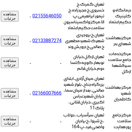
تهران،گمرک،خ
درمانگاه و
خسروی،خ مجید زاده،خ
مشاهده
کلینیک
تیمور ابراهیمی،پ
02155646050
-
جزئیات
حکیم اعتماد
۷۱،مرکز واکسیناسیون
سلامت حکیم اعتماد
تهران،خ بروجردی
مرکزبهداشت
مشاهده
شهرک شهید مطهری
02133887274
-
شهدای بدر
جزئیات
خ صالحی خ درویش وند
مرکز‌خدمات
تهران،ازگل،خیابان
جامع سلامت
مشاهده
نوبهار،کوچه گلسا
-
-
سیدالشهدا
جزئیات
دوم،خیابان قائم
ازگل
تهران، میدان آزادی-ابتدای
بزرگراه جناح-بلوار شهید
مرکز بهداشت
صالحی-بعد از میدان سما-
مشاهده
شهید
02166007666
-
خیابان شهید عباس
جزئیات
کاظمیان
اکبری-خیابان قلانی-
پلاک 11
مرکز جامع
تهران، سرآسیاب -دولاب
مشاهده
سلامت
-خ شیوا -خ برادران
-
-
جزئیات
پورهدایت
واضحی فرد-پ 164