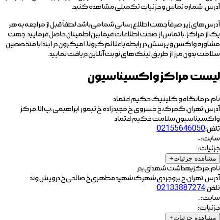
آدرس، شماره تماس و جزئیات تکمیلی مشاهده کنید.
آدرس‌های زیر صرفاً جهت اطلاع‌رسانی شما می‌باشد، لطفاً قبل از مراجعه به هر
یک از مراکز، با تماس از صحت اطلاعات فیمابین اطمینان حاصل فرمایید. جهت
مشاوره واکسن و پرسش در رابطه با علائم کرونا، امیکرون در ابتدا با متخصصین
سلامت بدون مرز از طریق لینک‌های نوبت آنلاین دریافت نمایید.
لیست مراکز واکسیناسیون
نام:
درمانگاه و کلینیک حکیم اعتماد
آدرس:
تهران،گمرک،خ خسروی،خ مجید زاده،خ تیمور ابراهیمی،پ ۷۱،مرکز
واکسیناسیون سلامت حکیم اعتماد
تلفن:
02155646050
سایت:
-
جزئیات:
مشاهده جزئیات
+
نام:
مرکزبهداشت شهدای بدر
آدرس:
تهران،خ بروجردی شهرک شهید مطهری خ صالحی خ درویش وند
تلفن:
02133887274
سایت:
-
جزئیات:
مشاهده جزئیات
+