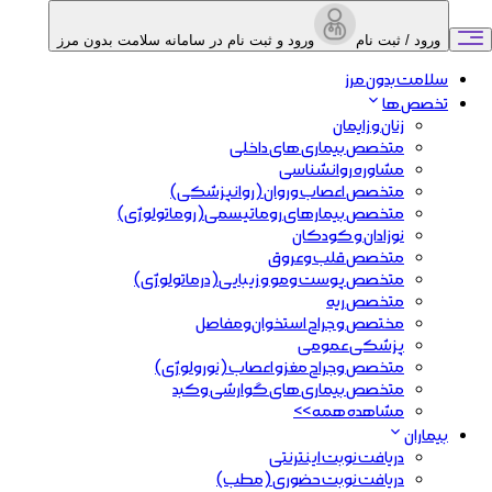
ورود / ثبت نام
ورود و ثبت نام در سامانه سلامت بدون مرز
سلامت بدون مرز
تخصص ها
زنان و زایمان
متخصص بیماری های داخلی
مشاوره روانشناسی
متخصص اعصاب و‌روان (روانپزشکی)
متخصص بیمارهای روماتیسمی(روماتولوژی)
نوزادان و کودکان
متخصص قلب و‌عروق
متخصص پوست ومو و زیبایی(درماتولوژی)
متخصص ریه
مختصص و جراح استخوان‌و‌مفاصل
پزشکی عمومی
متخصص وجراح مغزو اعصاب (نورولوژی)
متخصص بیماری های گوارشی وکبد
مشاهده همه >>
بیماران
دریافت نوبت اینترنتی
دریافت نوبت حضوری (مطب)