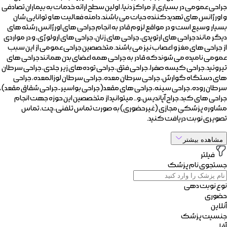
جراحی عمومی در بسیاری از مراکز دنیا، اولین سطح ارائه خدمات به بیماران تصادفی
و اورژانس های تهدید کننده حیات می باشند، دامنه فعالیت ها و توانایی شان
بسیار وسیع است و در مواقع لزوم قادر به انجام جراحی های اورژانس رشته های
دیگر مانند جراحی های ارتوپدی، جراحی های زنان، جراحی های ارولوژی، و در مواردی
از جراحی های مغز و اعصاب نیز می باشند. متخصصین جراحی عمومی از این سبب
عمومی نامیده می شوند که قادر به جراحی همه اعضای بدن همانند جراحی های
تیروئید، جراحی کیسه صفرا، جراحی فتق، جراحی توده‌های زیر جلدی، جراحی سرطان
های دستگاه گوارش، جراحی سرطان معده، جراحی سرطان لوزالمعده، جراحی
سرطان روده، جراحی سینه، جراحی های مقعد(جراحی بواسیر-جراحی شقاق مقعد)،
جراحی های کبد، جراح آپاندیس،و.. میتوانید از متخصصین این حوزه جهت انجام
مشاوره پزشکیِ مجازی (غیرحضوری) به صورت تماس تلفنی، چت، تماس
تصویری نوبت دریافت کنید.
مشاهده بیشتر
فیلتر
جستجوی نام پزشک
نوع نوبت دهی
حضوری
آنلاین
جنسیت پزشک
آقا