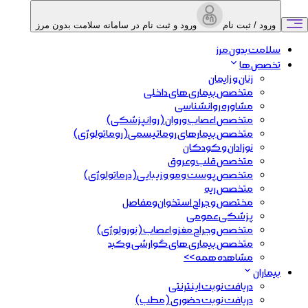
ورود / ثبت نام
ورود و ثبت نام در سامانه سلامت بدون مرز
سلامت بدون مرز
تخصص ها
زنان و زایمان
متخصص بیماری های داخلی
مشاوره روانشناسی
متخصص اعصاب و‌روان (روانپزشکی)
متخصص بیمارهای روماتیسمی(روماتولوژی)
نوزادان و کودکان
متخصص قلب و‌عروق
متخصص پوست ومو و زیبایی(درماتولوژی)
متخصص ریه
مختصص و جراح استخوان‌و‌مفاصل
پزشکی عمومی
متخصص وجراح مغزو اعصاب (نورولوژی)
متخصص بیماری های گوارشی وکبد
مشاهده همه >>
بیماران
دریافت نوبت اینترنتی
دریافت نوبت حضوری (مطب)